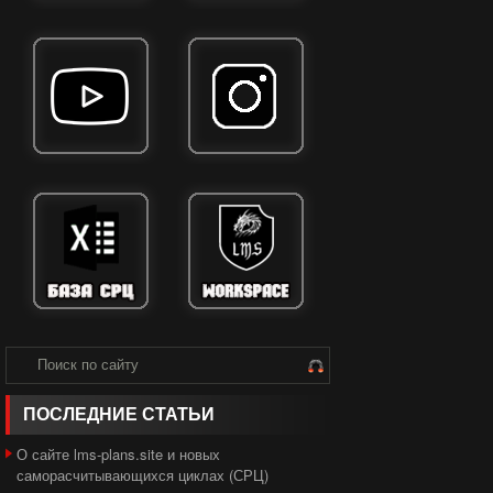
ПОСЛЕДНИЕ СТАТЬИ
О сайте lms-plans.site и новых
саморасчитывающихся циклах (СРЦ)