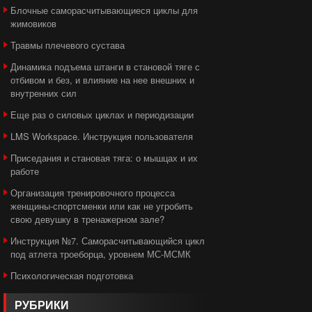
Блочные саморасчитывающиеся циклы для
жимовиков
Травмы плечевого сустава
Динамика подъема штанги в становой тяге с
отбивом и без, и влияние на нее внешних и
внутренних сил
Еще раз о силовых циклах и периодизации
LMS Workspace. Инструкция пользователя
Приседания и становая тяга: о мышцах и их
работе
Организация тренировочного процесса
женщины-спортсменки или как не угробить
свою девушку в тренажерном зале?
Инструкция №7. Саморасчитывающийся цикл
под атлета троеборца, уровнем МС-МСМК
Психологическая подготовка
РУБРИКИ