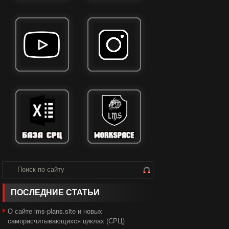
ПОСЛЕДНИЕ СТАТЬИ
О сайте lms-plans.site и новых
саморасчитывающихся циклах (СРЦ)