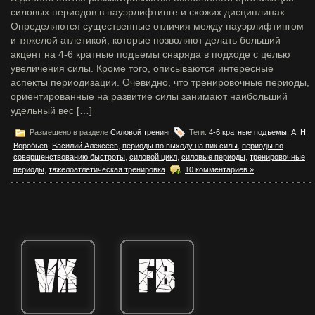
силовых периодов в пауэрлифтинге и схожих дисциплинах.
Определяются существенные отличия между пауэрлифтингом
и тяжелой атлетикой, которые позволяют делать больший
акцент на 4-6 кратные подъемы снаряда в подходе с целью
увеличения силы. Кроме того, описываются интересные
аспекты периодизации. Очевидно, что тренировочные периоды,
ориентированные на развитие силы занимают наибольший
удельный вес […]
Размещено в разделе
Силовой тренинг
Теги:
4-6 кратные подъемы
,
А. Н.
Воробьев
,
Василий Алексеев
,
периоды по выходу на пик силы
,
периоды по
совершенствованию быстроты
,
силовой цикл
,
силовые периоды
,
тренировочные
периоды
,
тяжелоатлетическая тренировка
10 комментариев »