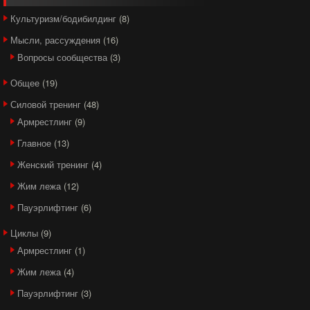
Культуризм/бодибилдинг
(8)
Мысли, рассуждения
(16)
Вопросы сообщества
(3)
Общее
(19)
Силовой тренинг
(48)
Армрестлинг
(9)
Главное
(13)
Женский тренинг
(4)
Жим лежа
(12)
Пауэрлифтинг
(6)
Циклы
(9)
Армрестлинг
(1)
Жим лежа
(4)
Пауэрлифтинг
(3)