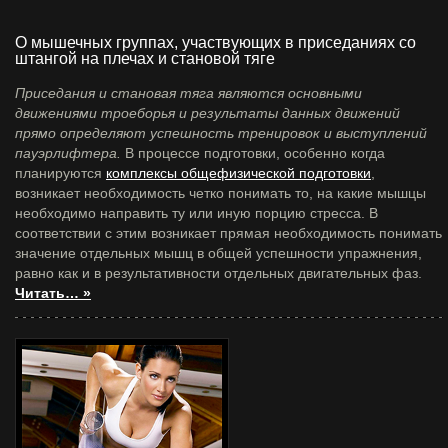
О мышечных группах, участвующих в приседаниях со
штангой на плечах и становой тяге
Приседания и становая тяга являются основными
движениями троеборья и результаты данных движений
прямо определяют успешность тренировок и выступлений
пауэрлифтера.
В процессе подготовки, особенно когда
планируются
комплексы общефизической подготовки
,
возникает необходимость четко понимать то, на какие мышцы
необходимо направить ту или иную порцию стресса. В
соответствии с этим возникает прямая необходимость понимать
значение отдельных мышц в общей успешности упражнения,
равно как и в результативности отдельных двигательных фаз.
Читать… »