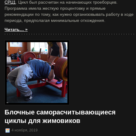
СРЦ1
. Цикл был рассчитан на начинающих троеборцев.
Программа имела жесткую процентовку и прямые
рекомендации по тому, как нужно организовывать работу в ходе
периода, предполагая минимальные отхождения.
Читать… »
Блочные саморасчитывающиеся
циклы для жимовиков
4 ноября, 2019