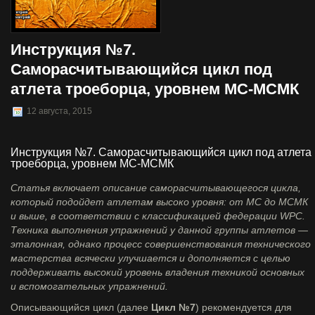
Инструкция №7.
Саморасчитывающийся цикл под
атлета троеборца, уровнем МС-МСМК
12 августа, 2015
Инструкция №7. Саморасчитывающийся цикл под атлета
троеборца, уровнем МС-МСМК
Статья включает описание саморасчитывающегося цикла,
который подойдет атлетам высоко уровня: от МС до МСМК
и выше, в соответствии с классификацией федерации WPC.
Техника выполнения упражнений у данной группы атлетов —
эталонная, однако процесс совершенствования технического
мастерства всячески улучшается и дополняется с целью
поддерживать высокий уровень владения техникой основных
и вспомогательных упражнений.
Описывающийся цикл (далее
Цикл №7
) рекомендуется для