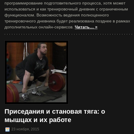
программирование подготовительного процесса, хотя может
использоваться и как тренировочный дневник с ограниченным
функционалом. Возможность ведения полноценного
тренировочного дневника будет реализована позднее в рамках
дополнительных онлайн-сервисов.
Читать… »
Приседания и становая тяга: о
мышцах и их работе
23 ноября, 2015