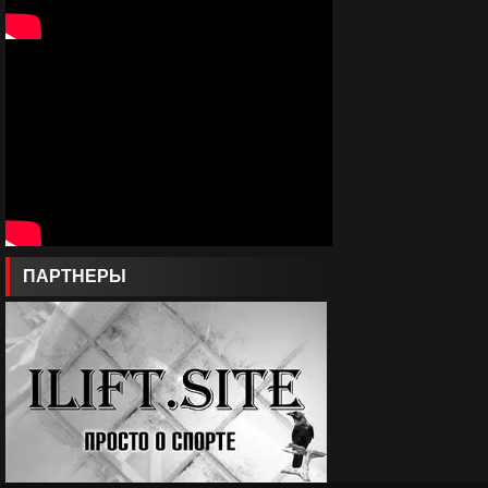
ПАРТНЕРЫ