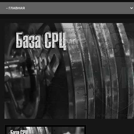
LMS Workspace. Инструкция пользователя
О новом сервисе LMS Workspace LMS Workspace (Рабочая область) – эфф
тренировочным процессом, позволяющий использовать готовые саморас
прежде всего на программирование подготовительного процесса, хотя мо
ограниченным функционалом. Возможность ведения полноценного тренир
рамках дополнительных онлайн-сервисов.