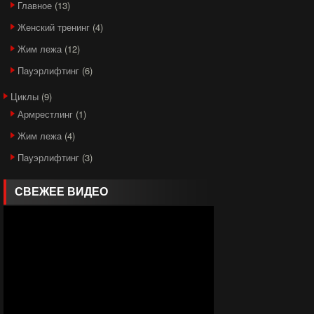
Главное
(13)
Женский тренинг
(4)
Жим лежа
(12)
Пауэрлифтинг
(6)
Циклы
(9)
Армрестлинг
(1)
Жим лежа
(4)
Пауэрлифтинг
(3)
СВЕЖЕЕ ВИДЕО