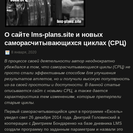
О сайте lms-plans.site и новых
саморасчитывающихся циклах (СРЦ)
8 января, 2020
В процессе своей деятельности автор неоднократно
убеждался в том, что саморасчитывающиеся циклы (СРЦ) не
просто стали эффективным способом для улучшения
результатов атлетов, но и получили высокую популярность
из-за своей простоты и доступности. В данной статье
описывается сайт с новыми СРЦ, а также дается
характеристика тем изменениям, которые претерпели
старые циклы.
Первый саморасчитывающийся цикл в программе «Ексель»
увидел свет 26 декабря 2014 года. Дмитрий Головинский в
кооперации с Дмитрием Бондаренко на базе дневника LMS
создали программу по заданным параметрам и назвали это