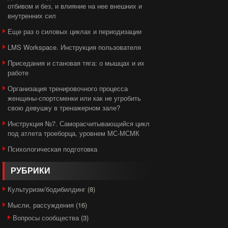
отбивом и без, и влияние на нее внешних и
внутренних сил
Еще раз о силовых циклах и периодизации
LMS Workspace. Инструкция пользователя
Приседания и становая тяга: о мышцах и их
работе
Организация тренировочного процесса
женщины-спортсменки или как не угробить
свою девушку в тренажерном зале?
Инструкция №7. Саморасчитывающийся цикл
под атлета троеборца, уровнем МС-МСМК
Психологическая подготовка
РУБРИКИ
Культуризм/бодибилдинг
(8)
Мысли, рассуждения
(16)
Вопросы сообщества
(3)