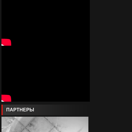
ПАРТНЕРЫ