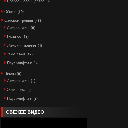
Вопросы сообщества
(3)
Общее
(19)
Силовой тренинг
(48)
Армрестлинг
(9)
Главное
(13)
Женский тренинг
(4)
Жим лежа
(12)
Пауэрлифтинг
(6)
Циклы
(9)
Армрестлинг
(1)
Жим лежа
(4)
Пауэрлифтинг
(3)
СВЕЖЕЕ ВИДЕО