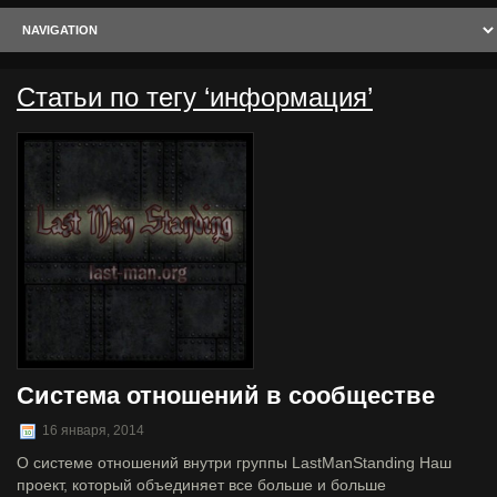
Статьи по тегу ‘информация’
Система отношений в сообществе
16 января, 2014
О системе отношений внутри группы LastManStanding Наш
проект, который объединяет все больше и больше