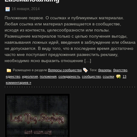
16 января, 2014
Положение первое. О ссылках и публикуемых материалах.
Любая ссылка или материал размещается в сообществе,
исходя из контекста, целесообразности или пользы.
Размещение материалов только с целью получения выгоды,
навязывания ложных идей, введения в заблуждение или обмана
не допускается. В виду того, что в последнее время достаточно
часто мне поступают предложения разместить рекламу,
необходимо ясно выразить отношение […]
Размещено в разделе
Вопросы сообщества
Теги:
бразеры
,
братство
,
единство
,
идеология
,
положения
,
солидарность
,
сообщество
,
ссылки
13
комментариев »