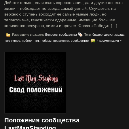
Действительно, если взять соревнования, да и другие аспекты
жизни – побеждает не всегда самый умный. Случается, на
верхнюю ступень восходят не самые умные люди, но
талантливые, генетически одаренные, имеющие большее
количество ресурсов, химии и прочее. Фраза «Победит […]
Размещено в разделе
Вопросы сообщества
Теги:
бразер
,
девиз
,
засада
,
кто умнее
,
победит тот
,
победы
,
поражения
,
сообщество
4 комментария »
Положения сообщества
LastManStanding