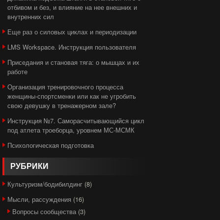
отбивом и без, и влияние на нее внешних и
внутренних сил
Еще раз о силовых циклах и периодизации
LMS Workspace. Инструкция пользователя
Приседания и становая тяга: о мышцах и их
работе
Организация тренировочного процесса
женщины-спортсменки или как не угробить
свою девушку в тренажерном зале?
Инструкция №7. Саморасчитывающийся цикл
под атлета троеборца, уровнем МС-МСМК
Психологическая подготовка
РУБРИКИ
Культуризм/бодибилдинг
(8)
Мысли, рассуждения
(16)
Вопросы сообщества
(3)