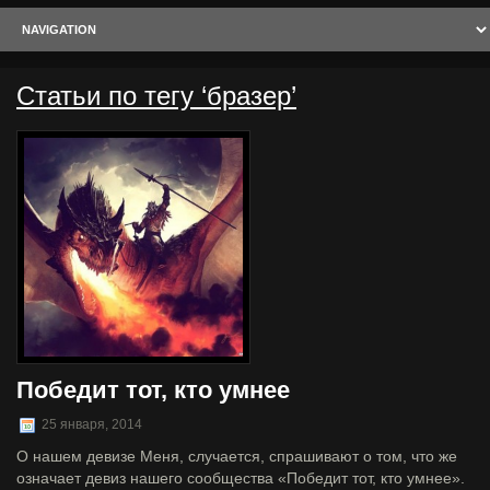
Статьи по тегу ‘бразер’
Победит тот, кто умнее
25 января, 2014
О нашем девизе Меня, случается, спрашивают о том, что же
означает девиз нашего сообщества «Победит тот, кто умнее».