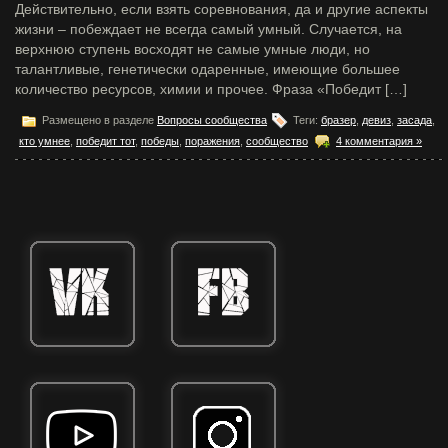
Действительно, если взять соревнования, да и другие аспекты
жизни – побеждает не всегда самый умный. Случается, на
верхнюю ступень восходят не самые умные люди, но
талантливые, генетически одаренные, имеющие большее
количество ресурсов, химии и прочее. Фраза «Победит […]
Размещено в разделе
Вопросы сообщества
Теги:
бразер
,
девиз
,
засада
,
кто умнее
,
победит тот
,
победы
,
поражения
,
сообщество
4 комментария »