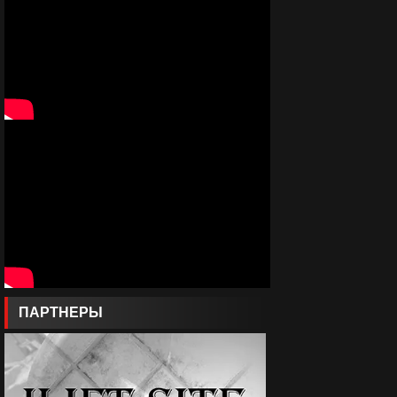
ПАРТНЕРЫ