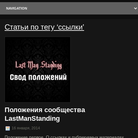
Статьи по тегу ‘ссылки’
Положения сообщества
LastManStanding
16 января, 2014
Положение первое. О ссылках и публикуемых материалах.