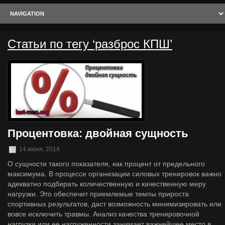
Статьи по тегу ‘разброс КПШ’
Процентовка: двойная сущность
14 июня, 2014
О сущности такого показателя, как процент от предельного
максимума. В процессе организации силовых тренировок важно
адекватно подбирать количественную и качественную меру
нагрузки. Это обеспечит приемлемые темпы прироста
спортивных результатов, даст возможность минимизировать или
вовсе исключить травмы. Анализ качества тренировочной
нагрузки или ее нагруженности занимает важнейшее место в