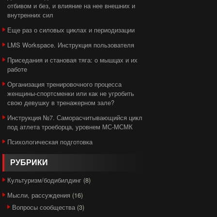
отбивом и без, и влияние на нее внешних и
внутренних сил
Еще раз о силовых циклах и периодизации
LMS Workspace. Инструкция пользователя
Приседания и становая тяга: о мышцах и их
работе
Организация тренировочного процесса
женщины-спортсменки или как не угробить
свою девушку в тренажерном зале?
Инструкция №7. Саморасчитывающийся цикл
под атлета троеборца, уровнем МС-МСМК
Психологическая подготовка
РУБРИКИ
Культуризм/бодибилдинг
(8)
Мысли, рассуждения
(16)
Вопросы сообщества
(3)