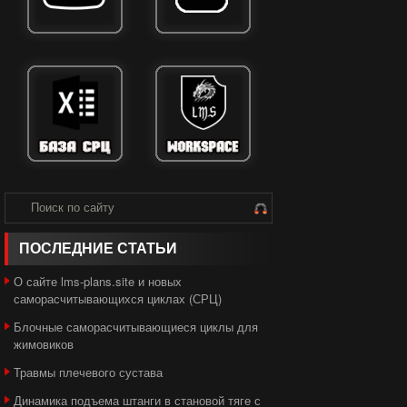
ПОСЛЕДНИЕ СТАТЬИ
О сайте lms-plans.site и новых
саморасчитывающихся циклах (СРЦ)
Блочные саморасчитывающиеся циклы для
жимовиков
Травмы плечевого сустава
Динамика подъема штанги в становой тяге с