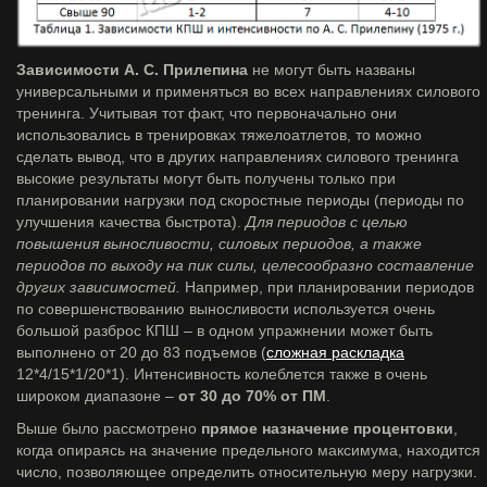
Зависимости А. С. Прилепина
не могут быть названы
универсальными и применяться во всех направлениях силового
тренинга. Учитывая тот факт, что первоначально они
использовались в тренировках тяжелоатлетов, то можно
сделать вывод, что в других направлениях силового тренинга
высокие результаты могут быть получены только при
планировании нагрузки под скоростные периоды (периоды по
улучшения качества быстрота).
Для периодов с целью
повышения выносливости, силовых периодов, а также
периодов по выходу на пик силы, целесообразно составление
других зависимостей.
Например, при планировании периодов
по совершенствованию выносливости используется очень
большой разброс КПШ – в одном упражнении может быть
выполнено от 20 до 83 подъемов (
сложная раскладка
12*4/15*1/20*1). Интенсивность колеблется также в очень
широком диапазоне –
от 30 до 70% от ПМ
.
Выше было рассмотрено
прямое назначение процентовки
,
когда опираясь на значение предельного максимума, находится
число, позволяющее определить относительную меру нагрузки.