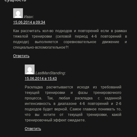
Иван
:
15.06.2014 в 09:34
Как рассчитать кол-во подходов и повторений если в рамках
тяжелой тренировки (силовой период 4-6 повторений в
подходе) выполняется соревновательное движение и
специально-вспомогательное?!
Ответить
LastManStanding
:
15.06.2014 в 15:43
Раскладка расчитывается исходя из требований
текущей тренировки и фазы тренировочного
процесса. Так, любая раскладка с заданной
интенсивность в диапазоне 4-6 повторений и 2-6
подходов будет верной. Самое главное понимать то,
что вы хотите от текущей тренировки, какой
тренировочный эффект ожидаете.
Ответить