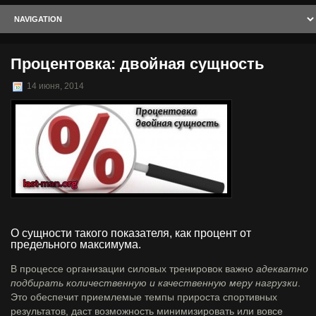
Процентовка: двойная сущность
14 июня, 2014
О сущности такого показателя, как процент от
предельного максимума.
В процессе организации силовых тренировок важно
адекватно
подбирать количественную и качественную меру нагрузки
.
Это обеспечит приемлемые темпы прироста спортивных
результатов, даст возможность минимизировать или вовсе