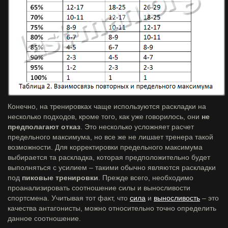
Конечно, на тренировках чаще используются раскладки на
несколько подходов, кроме того, как уже говорилось, они
не
предполагают отказ
. Это несколько усложняет расчет
предельного максимума, но все же не лишает тренера такой
возможности. Для корректировки предельного максимума
выбирается та раскладка, которая предположительно будет
выполняться с усилием – такими обычно являются раскладки
под
пиковые тренировки
. Прежде всего, необходимо
проанализировать соотношение силы и выносливости
спортсмена. Учитывая тот факт, что
сила
и
выносливость
– это
качества антагонисты, можно относительно точно определить
данное соотношение.