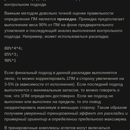
контрольном подходе.
Важным методом довольно точной оценки правильности
определения ПМ является
прикидка
. Прикидка предполагает
выполнение веса 90% от ПМ на фоне предварительного
утомления и последующий анализ выполнения контрольного
подхода. Например, может использоваться раскладка:
80%*4*4;

85%*3;

Если финальный подход в данной раскладке выполняется
легко, то можно корректировать 1ПМ в сторону увеличения на
3-5% (в зависимости от исполнения). Если последний подход
выполняется с минимальным запасом, то можно говорить о
том, что 1ПМ определен достоверно. Если же подход не
выполнен или выполнен на пределе, то это повод
скорректировать максимум в меньшую сторону.
Таким образом
получаем умеренный тренировочный эффект от раскладки и
примерный ориентир в определении предельного максимума.
В тренировочные комплексы атлетов могут включаться