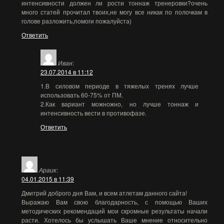
интенсивности должен ли рости тоннаж тренеровки?очень
много статей прочитал твоих,не могу все никак по полочкам в
голове разложить,помоги пожалуйста)
Ответить
Иван
:
23.07.2014 в 11:12
1.В силовом периоде в тяжелых тренях лучше
использовать 60-75% от ПМ.
2.Как вариант можножно, но лучше тоннаж и
интенсивность вести в противофазе.
Ответить
Араик
:
04.01.2015 в 11:39
Дмитрий доброго дня Вам, и всем атлетам данного сайта!
Выражаю Вам свою благодарность, с помощью Ваших
методических рекомендаций мои скромные результаты начали
расти. Хотелось бы услышать Ваше мнение относительно