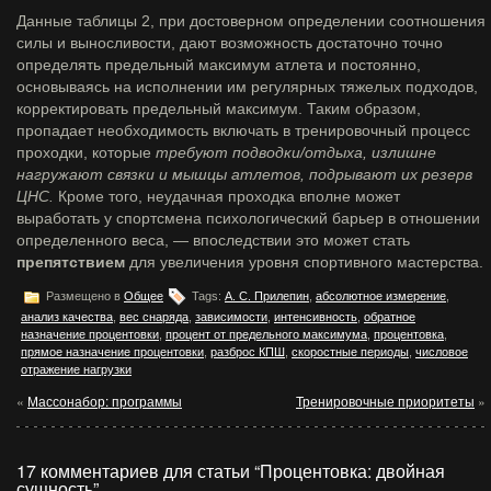
Данные таблицы 2, при достоверном определении соотношения
силы и выносливости, дают возможность достаточно точно
определять предельный максимум атлета и постоянно,
основываясь на исполнении им регулярных тяжелых подходов,
корректировать предельный максимум. Таким образом,
пропадает необходимость включать в тренировочный процесс
проходки, которые
требуют подводки/отдыха, излишне
нагружают связки и мышцы атлетов, подрывают их резерв
ЦНС.
Кроме того, неудачная проходка вполне может
выработать у спортсмена психологический барьер в отношении
определенного веса, — впоследствии это может стать
препятствием
для увеличения уровня спортивного мастерства.
Размещено в
Общее
Tags:
А. С. Прилепин
,
абсолютное измерение
,
анализ качества
,
вес снаряда
,
зависимости
,
интенсивность
,
обратное
назначение процентовки
,
процент от предельного максимума
,
процентовка
,
прямое назначение процентовки
,
разброс КПШ
,
скоростные периоды
,
числовое
отражение нагрузки
«
Массонабор: программы
Тренировочные приоритеты
»
17 комментариев для статьи “Процентовка: двойная
сущность”