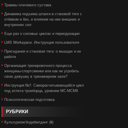
Травмы плечевого сустава
Динамика подъема штанги в становой тяге с
отбивом и без, и влияние на нее внешних и
внутренних сил
Еще раз о силовых циклах и периодизации
LMS Workspace. Инструкция пользователя
Приседания и становая тяга: о мышцах и их
работе
Организация тренировочного процесса
женщины-спортсменки или как не угробить
свою девушку в тренажерном зале?
Инструкция №7. Саморасчитывающийся цикл
под атлета троеборца, уровнем МС-МСМК
Психологическая подготовка
РУБРИКИ
Культуризм/бодибилдинг
(8)