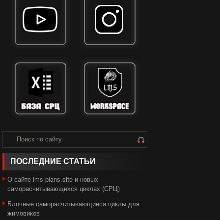
ПОСЛЕДНИЕ СТАТЬИ
О сайте lms-plans.site и новых
саморасчитывающихся циклах (СРЦ)
Блочные саморасчитывающиеся циклы для
жимовиков