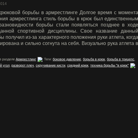
2014
крюковой борьбы в армрестлинге Долгое время с момент
ния армрестлинга стиль борьбы в крюк был единственны
разновидности борьбы стали появляться позднее в ход
данной спортивной дисциплины. Свое название данны
ы получил из-за характерного положения руки атлета, когд
ирована и сильно согнута на себя. Визуально рука атлета 
в разделе
Армрестлинг
Теги:
боковое давление
,
борьба в крюк
,
борьба в трицепс
,
й угол
,
разворот плеч
,
скручивание кисти
,
средний крюк
,
техника борьбы "в крюк"