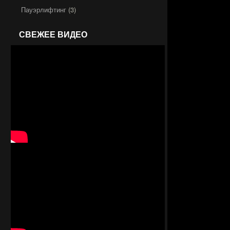
Пауэрлифтинг
(3)
СВЕЖЕЕ ВИДЕО