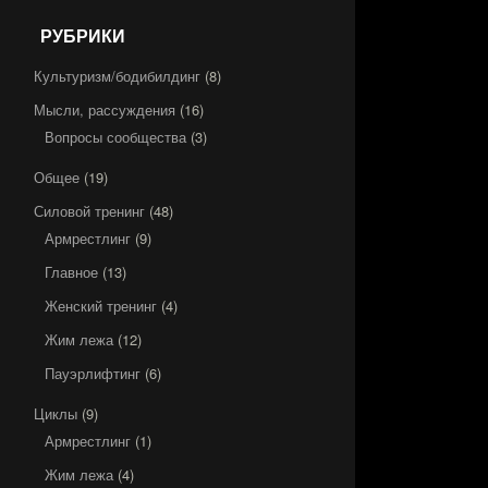
РУБРИКИ
Культуризм/бодибилдинг
(8)
Мысли, рассуждения
(16)
Вопросы сообщества
(3)
Общее
(19)
Силовой тренинг
(48)
Армрестлинг
(9)
Главное
(13)
Женский тренинг
(4)
Жим лежа
(12)
Пауэрлифтинг
(6)
Циклы
(9)
Армрестлинг
(1)
Жим лежа
(4)