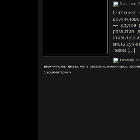
5 апреля, 
О технике 
возникнове
— другие 
развития 
стиль борьб
кисть супин
таком […]
Размещено 
верхний крюк
,
захват
,
кисть
,
крюковик
,
нижний крюк
,
рабочи
1 комментарий »