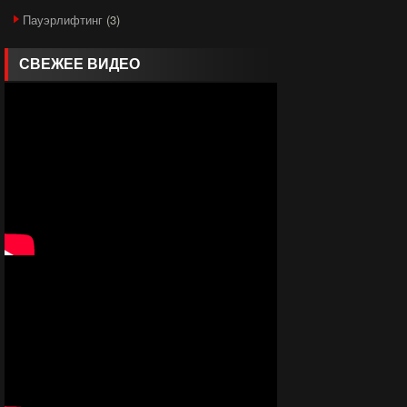
Пауэрлифтинг
(3)
СВЕЖЕЕ ВИДЕО