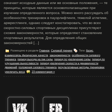
означает исходные данные или же основные положения, — те
принципы, которые являются основополагающими при
изучении определенного вопроса. Можно много рассуждать об
особенностях тренировок в пауэрлифтинге, тяжелой атлетике,
армрестлинге, однако следует констатировать, что во всех
скоростно-силовых спортивных дисциплинах присутствуют
схожие закономерности, которые определяют становление
спортивных результатов. Для определения общих
закономерностей […]
Размещено в разделе
Главное
,
Силовой тренинг
Теги:
базис
,
взаимосвязь физических качеств
,
закономерности
,
особенности силового
тренинга
,
период выхода на пик силы
,
период по увеличению силы
,
период по
улучшению выносливости
,
период увеличения скорости и динамичности
движений
,
положения силового тренинга
,
результативные методы тренировки
,
увеличить веса
23 комментария »