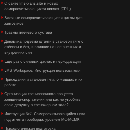
О сайте lms-plans.site и новых
саморасчитывающихся циклах (СРЦ)
Блочные саморасчитывающиеся циклы для
жимовиков
Травмы плечевого сустава
Динамика подъема штанги в становой тяге с
отбивом и без, и влияние на нее внешних и
внутренних сил
Еще раз о силовых циклах и периодизации
LMS Workspace. Инструкция пользователя
Приседания и становая тяга: о мышцах и их
работе
Организация тренировочного процесса
женщины-спортсменки или как не угробить
свою девушку в тренажерном зале?
Инструкция №7. Саморасчитывающийся цикл
под атлета троеборца, уровнем МС-МСМК
Психологическая подготовка