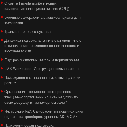
О сайте lms-plans.site и новых
саморасчитывающихся циклах (СРЦ)
Блочные саморасчитывающиеся циклы для
жимовиков
Травмы плечевого сустава
Динамика подъема штанги в становой тяге с
отбивом и без, и влияние на нее внешних и
внутренних сил
Еще раз о силовых циклах и периодизации
LMS Workspace. Инструкция пользователя
Приседания и становая тяга: о мышцах и их
работе
Организация тренировочного процесса
женщины-спортсменки или как не угробить
свою девушку в тренажерном зале?
Инструкция №7. Саморасчитывающийся цикл
под атлета троеборца, уровнем МС-МСМК
Психологическая подготовка