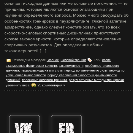
означает исходные данные или же основные положения, — те
принципы, которые являются основополагающими при
изучении определенного вопроса. Можно много рассуждать об
особенностях тренировок в пауэрлифтинге, тяжелой атлетике,
армрестлинге, однако следует констатировать, что во всех
скоростно-силовых спортивных дисциплинах присутствуют
схожие закономерности, которые определяют становление
спортивных результатов. Для определения общих
закономерностей […]
Размещено в разделе
Главное
,
Силовой тренинг
Теги:
базис
,
взаимосвязь физических качеств
,
закономерности
,
особенности силового
тренинга
,
период выхода на пик силы
,
период по увеличению силы
,
период по
улучшению выносливости
,
период увеличения скорости и динамичности
движений
,
положения силового тренинга
,
результативные методы тренировки
,
увеличить веса
23 комментария »