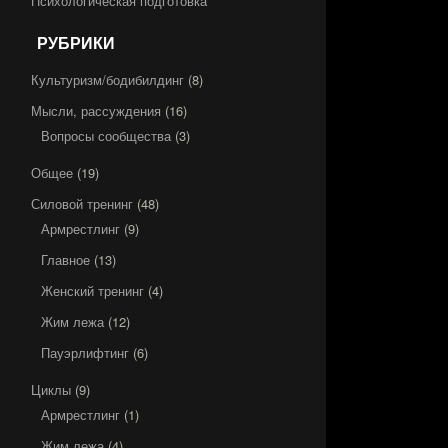
Психологическая подготовка
РУБРИКИ
Культуризм/бодибилдинг
(8)
Мысли, рассуждения
(16)
Вопросы сообщества
(3)
Общее
(19)
Силовой тренинг
(48)
Армрестлинг
(9)
Главное
(13)
Женский тренинг
(4)
Жим лежа
(12)
Пауэрлифтинг
(6)
Циклы
(9)
Армрестлинг
(1)
Жим лежа
(4)