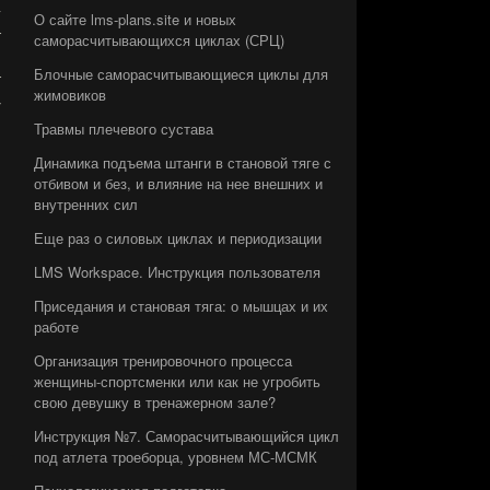
г
О сайте lms-plans.site и новых
т
саморасчитывающихся циклах (СРЦ)
.
Блочные саморасчитывающиеся циклы для
т
жимовиков
-
Травмы плечевого сустава
Динамика подъема штанги в становой тяге с
отбивом и без, и влияние на нее внешних и
внутренних сил
Еще раз о силовых циклах и периодизации
LMS Workspace. Инструкция пользователя
Приседания и становая тяга: о мышцах и их
работе
Организация тренировочного процесса
женщины-спортсменки или как не угробить
свою девушку в тренажерном зале?
Инструкция №7. Саморасчитывающийся цикл
под атлета троеборца, уровнем МС-МСМК