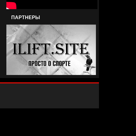
ПАРТНЕРЫ