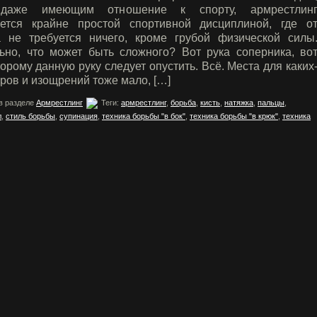
 даже имеющим отношение к спорту, армрестлин
яется крайне простой спортивной дисциплиной, где о
а не требуется ничего, кроме грубой физической силы
ьно, что может быть сложного? Вот рука соперника, во
торому данную руку следует опустить. Всё. Места для каких
ров и изощрений тоже мало, […]
в разделе
Армрестлинг
Теги:
армрестлинг
,
борьба
,
кисть
,
натяжка
,
пальцы
,
л
,
стиль борьбы
,
супинация
,
техника борьбы "в бок"
,
техника борьбы "в крюк"
,
техника