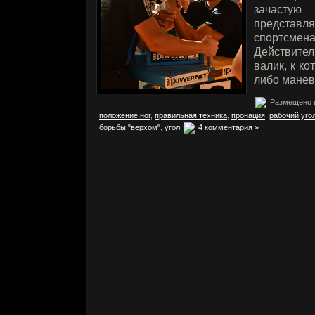
зачастую
представл
спортсмен
Действител
валик, к ко
либо манев
Размещено 
положение ног
,
правильная техника
,
пронация
,
рабочий уго
борьбы "верхом"
,
угол
4 комментария »