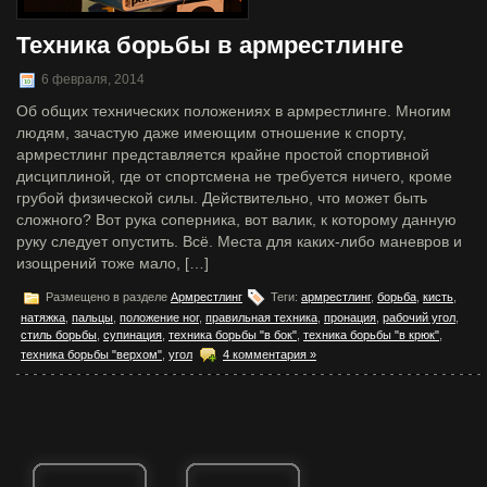
Техника борьбы в армрестлинге
6 февраля, 2014
Об общих технических положениях в армрестлинге. Многим
людям, зачастую даже имеющим отношение к спорту,
армрестлинг представляется крайне простой спортивной
дисциплиной, где от спортсмена не требуется ничего, кроме
грубой физической силы. Действительно, что может быть
сложного? Вот рука соперника, вот валик, к которому данную
руку следует опустить. Всё. Места для каких-либо маневров и
изощрений тоже мало, […]
Размещено в разделе
Армрестлинг
Теги:
армрестлинг
,
борьба
,
кисть
,
натяжка
,
пальцы
,
положение ног
,
правильная техника
,
пронация
,
рабочий угол
,
стиль борьбы
,
супинация
,
техника борьбы "в бок"
,
техника борьбы "в крюк"
,
техника борьбы "верхом"
,
угол
4 комментария »