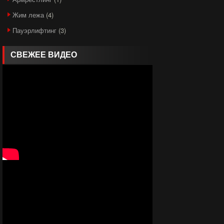
Жим лежа
(4)
Пауэрлифтинг
(3)
СВЕЖЕЕ ВИДЕО