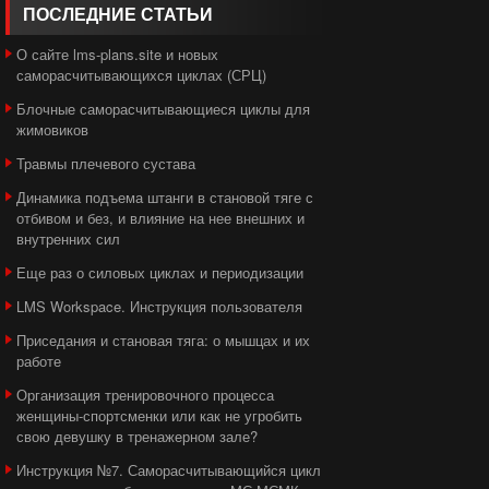
ПОСЛЕДНИЕ СТАТЬИ
О сайте lms-plans.site и новых
саморасчитывающихся циклах (СРЦ)
Блочные саморасчитывающиеся циклы для
жимовиков
Травмы плечевого сустава
Динамика подъема штанги в становой тяге с
отбивом и без, и влияние на нее внешних и
внутренних сил
Еще раз о силовых циклах и периодизации
LMS Workspace. Инструкция пользователя
Приседания и становая тяга: о мышцах и их
работе
Организация тренировочного процесса
женщины-спортсменки или как не угробить
свою девушку в тренажерном зале?
Инструкция №7. Саморасчитывающийся цикл