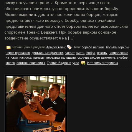
риску получения травмы. Кроме того, верх чаще всего
обеспечивает наименьшую по продолжительности борьбу.
Можно выделить достаточное количество борцов, которые
предпочитают чисто верховую борьбу, однако ярчайшим
представителем данного стиля борьбы является американский
спортсмен Тревис Бэджент. При борьбе верхом основное
воздействие осуществляется на […]
Размещено в разделе
Армрестлинг
Теги:
борьба верхом
,
борьба верхом
через пронацию
,
дистальные фаланги
,
захват
,
кисть
,
Кобра
,
локоть
,
направление
натяжки
,
натяжка
,
пальцы
,
перехват пальцами
,
скручивающее движение
,
слабое
место
,
соотношение силы
,
Тревис Бэджент
,
угол
Нет комментариев »