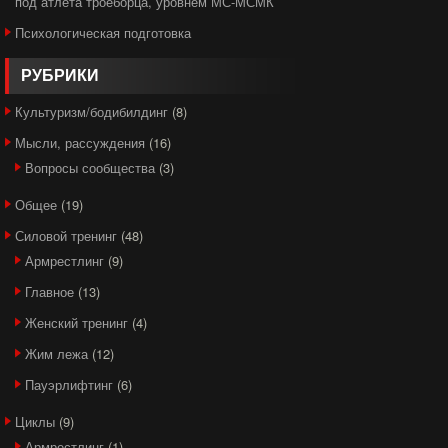
под атлета троеборца, уровнем МС-МСМК
Психологическая подготовка
РУБРИКИ
Культуризм/бодибилдинг
(8)
Мысли, рассуждения
(16)
Вопросы сообщества
(3)
Общее
(19)
Силовой тренинг
(48)
Армрестлинг
(9)
Главное
(13)
Женский тренинг
(4)
Жим лежа
(12)
Пауэрлифтинг
(6)
Циклы
(9)
Армрестлинг
(1)