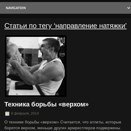
Статьи по тегу ‘направление натяжки’
Техника борьбы «верхом»
6 февраля, 2014
О технике борьбы «верхом» Считается, что атлеты, которые
борятся верхом, меньше других армрестлеров подвержены