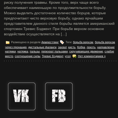
риску получения травмы. Кроме того, верх чаще всего
обеспечивает наименьшую по продолжительности борьбу.
Можно выделить достаточное количество борцов, которые
предпочитают чисто верховую борьбу, однако ярчайшим
представителем данного стиля борьбы является американский
спортсмен Тревис Бэджент. При борьбе верхом основное
воздействие осуществляется на […]
Размещено в разделе
Армрестлинг
Теги:
борьба верхом
,
борьба верхом
через пронацию
,
дистальные фаланги
,
захват
,
кисть
,
Кобра
,
локоть
,
направление
натяжки
,
натяжка
,
пальцы
,
перехват пальцами
,
скручивающее движение
,
слабое
место
,
соотношение силы
,
Тревис Бэджент
,
угол
Нет комментариев »