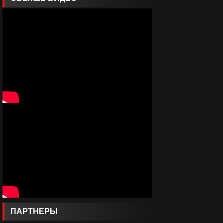
ПАРТНЕРЫ