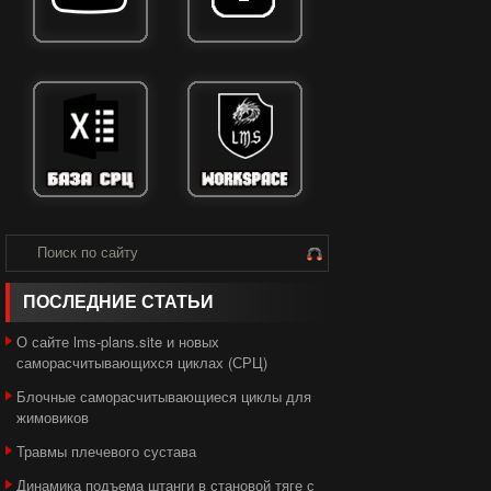
ПОСЛЕДНИЕ СТАТЬИ
О сайте lms-plans.site и новых
саморасчитывающихся циклах (СРЦ)
Блочные саморасчитывающиеся циклы для
жимовиков
Травмы плечевого сустава
Динамика подъема штанги в становой тяге с