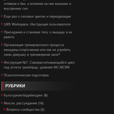
отбивом и без, и влияние на нее внешних и
внутренних сил
Еще раз о силовых циклах и периодизации
LMS Workspace. Инструкция пользователя
Приседания и становая тяга: о мышцах и их
работе
Организация тренировочного процесса
женщины-спортсменки или как не угробить
свою девушку в тренажерном зале?
Инструкция №7. Саморасчитывающийся цикл
под атлета троеборца, уровнем МС-МСМК
Психологическая подготовка
РУБРИКИ
Культуризм/бодибилдинг
(8)
Мысли, рассуждения
(16)
Вопросы сообщества
(3)