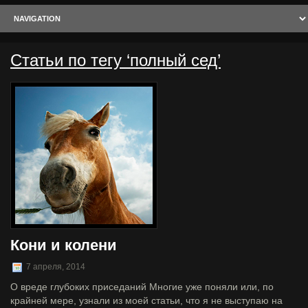
Статьи по тегу ‘полный сед’
Кони и колени
7 апреля, 2014
О вреде глубоких приседаний Многие уже поняли или, по
крайней мере, узнали из моей статьи, что я не выступаю на