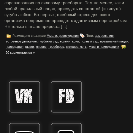
соревнованиях по силовому троеборью. Тем не менее, как и
любой правильный пацан, приседать со штангой (и тянуть)
сугубо люблю. Во-первых, ниебовый стресс для всего
организма непременно приведет к адаптивным перестройкам
НЕ только в плане прироста […]
Размещено в разделе
Мысли, рассуждения
Теги:
армрестлинг
,
встречное движение
,
глубокий сед
,
колени
,
кони
,
полный сед
,
правильный пацан
,
приседания
,
рывок
,
стресс
,
троеборец
,
тяжелоатлеты
,
углы в приседаниях
20 комментариев »