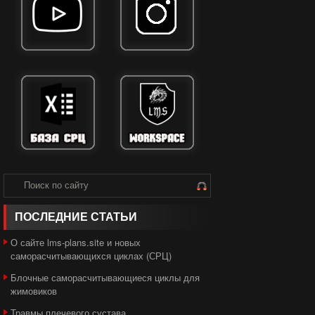
ПОСЛЕДНИЕ СТАТЬИ
О сайте lms-plans.site и новых
саморасчитывающихся циклах (СРЦ)
Блочные саморасчитывающиеся циклы для
жимовиков
Травмы плечевого сустава