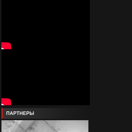
ПАРТНЕРЫ