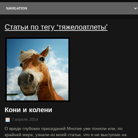
Статьи по тегу ‘тяжелоатлеты’
Кони и колени
7 апреля, 2014
О вреде глубоких приседаний Многие уже поняли или, по
крайней мере, узнали из моей статьи, что я не выступаю на