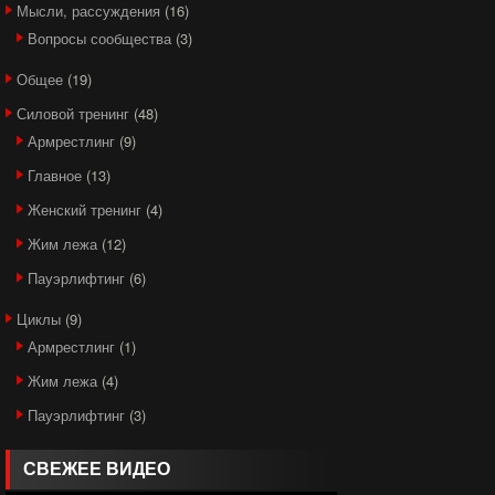
Мысли, рассуждения
(16)
Вопросы сообщества
(3)
Общее
(19)
Силовой тренинг
(48)
Армрестлинг
(9)
Главное
(13)
Женский тренинг
(4)
Жим лежа
(12)
Пауэрлифтинг
(6)
Циклы
(9)
Армрестлинг
(1)
Жим лежа
(4)
Пауэрлифтинг
(3)
СВЕЖЕЕ ВИДЕО