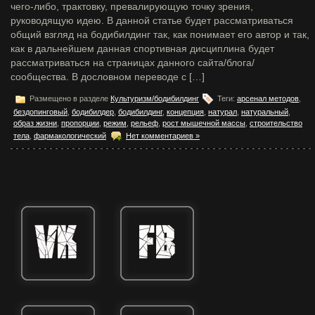
чего-либо, трактовку, превалирующую точку зрения,
руководящую идею. В данной статье будет рассматриваться
общий взгляд на бодибилдинг так, как понимает его автор и так,
как в дальнейшем данная спортивная дисциплина будет
рассматриваться на страницах данного сайта/блога/
сообщества. В дословном переводе с […]
Размещено в разделе
Культуризм/бодибилдинг
Теги:
арсенал методов
,
бездопинговый
,
бодибилдер
,
бодибилдинг
,
концепция
,
натурал
,
натуральный
,
образ жизни
,
пропорции
,
режим
,
рельеф
,
рост мышечной массы
,
строительство
тела
,
фармакологический
Нет комментариев »