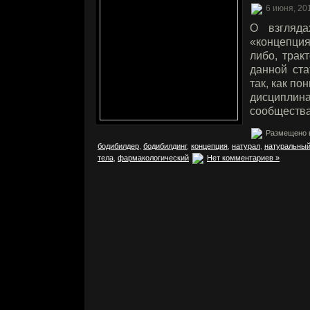
6 июня, 20
О взгляда
«концепция
либо, трак
данной ста
так, как по
дисциплина
сообщества
Размещено 
бодибилдер
,
бодибилдинг
,
концепция
,
натурал
,
натуральны
тела
,
фармакологический
Нет комментариев »