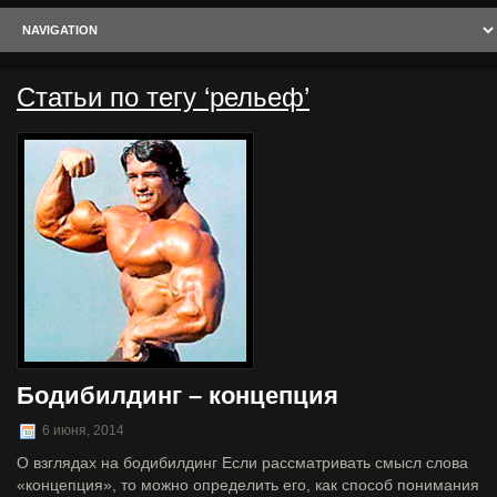
Статьи по тегу ‘рельеф’
Бодибилдинг – концепция
6 июня, 2014
О взглядах на бодибилдинг Если рассматривать смысл слова
«концепция», то можно определить его, как способ понимания