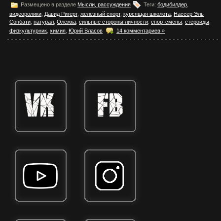
Размещено в разделе
Мысли, рассуждения
Теги:
бодибилдер
,
видеоролики
,
Давид Ригерт
,
железный спорт
,
курсящая школота
,
Нассер Эль
Сонбати
,
натурал
,
Олежка
,
сильные стороны личности
,
спортсмены
,
стероиды
,
физкультурник
,
химия
,
Юрий Власов
14 комментариев »