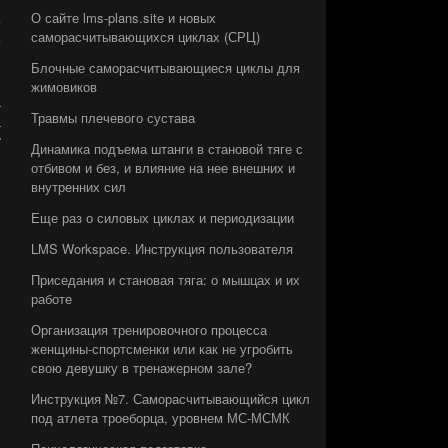
О сайте lms-plans.site и новых
е
саморасчитывающихся циклах (СРЦ)
е
.
Блочные саморасчитывающиеся циклы для
в
жимовиков
а
Травмы плечевого сустава
а
у
Динамика подъема штанги в становой тяге с
отбивом и без, и влияние на нее внешних и
внутренних сил
Еще раз о силовых циклах и периодизации
LMS Workspace. Инструкция пользователя
Приседания и становая тяга: о мышцах и их
работе
Организация тренировочного процесса
женщины-спортсменки или как не угробить
свою девушку в тренажерном зале?
Инструкция №7. Саморасчитывающийся цикл
под атлета троеборца, уровнем МС-МСМК