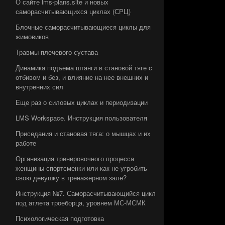
О сайте lms-plans.site и новых
саморасчитывающихся циклах (СРЦ)
Блочные саморасчитывающиеся циклы для
жимовиков
Травмы плечевого сустава
Динамика подъема штанги в становой тяге с
отбивом и без, и влияние на нее внешних и
внутренних сил
Еще раз о силовых циклах и периодизации
LMS Workspace. Инструкция пользователя
Приседания и становая тяга: о мышцах и их
работе
Организация тренировочного процесса
женщины-спортсменки или как не угробить
свою девушку в тренажерном зале?
Инструкция №7. Саморасчитывающийся цикл
под атлета троеборца, уровнем МС-МСМК
Психологическая подготовка