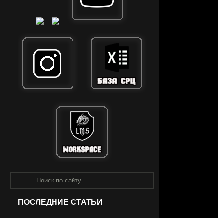
е
е
.
в
а
а
у
ПОСЛЕДНИЕ СТАТЬИ