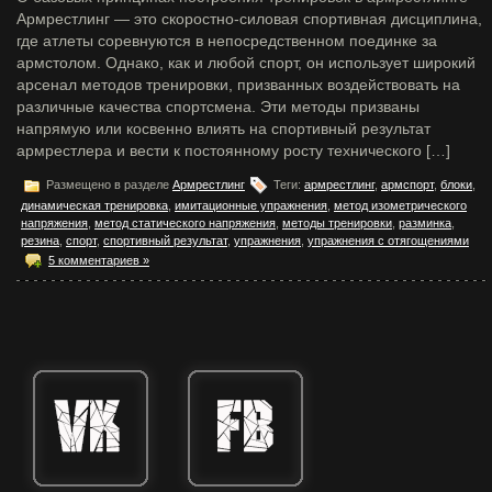
Армрестлинг — это скоростно-силовая спортивная дисциплина,
где атлеты соревнуются в непосредственном поединке за
армстолом. Однако, как и любой спорт, он использует широкий
арсенал методов тренировки, призванных воздействовать на
различные качества спортсмена. Эти методы призваны
напрямую или косвенно влиять на спортивный результат
армрестлера и вести к постоянному росту технического […]
Размещено в разделе
Армрестлинг
Теги:
армрестлинг
,
армспорт
,
блоки
,
динамическая тренировка
,
имитационные упражнения
,
метод изометрического
напряжения
,
метод статического напряжения
,
методы тренировки
,
разминка
,
резина
,
спорт
,
спортивный результат
,
упражнения
,
упражнения с отягощениями
5 комментариев »