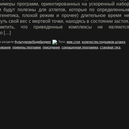
римеры программ, ориентированных на ускоренный набо
и будут полезны для атлетов, которые по определенны
генетика, плохой режим и прочее) длительное время н
уть свой вес с мертвой точки, находясь в состоянии застоя
метить, что приведенные комплексы не являютс
о […]
в разделе
Культуризм/бодибилдинг
Теги:
жим стоя
,
количество подъемов штанги
,
гивания
,
примеры программ
,
приседания
,
сокращенная программа
,
становая тяга
,