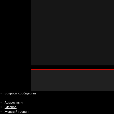
Вопросы сообщества
Армрестлинг
Главное
Женский тренинг