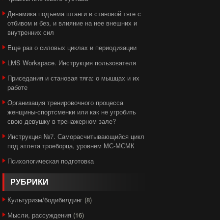
Динамика подъема штанги в становой тяге с
отбивом и без, и влияние на нее внешних и
внутренних сил
Еще раз о силовых циклах и периодизации
LMS Workspace. Инструкция пользователя
Приседания и становая тяга: о мышцах и их
работе
Организация тренировочного процесса
женщины-спортсменки или как не угробить
свою девушку в тренажерном зале?
Инструкция №7. Саморасчитывающийся цикл
под атлета троеборца, уровнем МС-МСМК
Психологическая подготовка
РУБРИКИ
Культуризм/бодибилдинг
(8)
Мысли, рассуждения
(16)